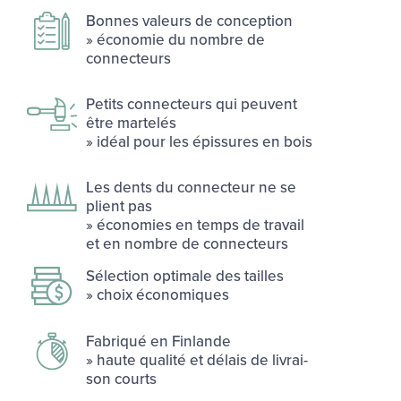
Bonnes va­leurs de concep­tion
» éco­no­mie du nombre de
connec­teurs
Pe­tits connec­teurs qui peuvent
être mar­te­lés
» idéal pour les épis­sures en bois
Les dents du connec­teur ne se
plient pas
» éco­no­mies en temps de tra­vail
et en nombre de connec­teurs
Sé­lec­tion op­ti­male des tailles
» choix éco­no­miques
Fa­bri­qué en Fin­lande
» haute qua­li­té et dé­lais de li­vrai­
son courts