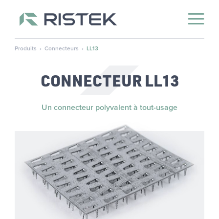
Open 
Skip to content
Produits
›
Connecteurs
›
LL13
CONNEC­TEUR LL13
Un connecteur polyvalent à tout-usage