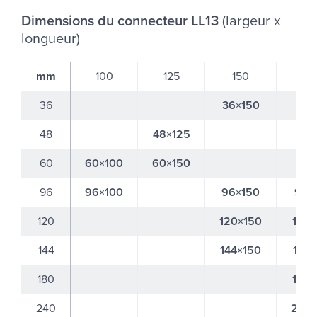
Di­men­sions du connec­teur LL13
(lar­geur x
lon­gueur)
mm
100
125
150
2
36
36×150
48
48×125
60
60×100
60×150
96
96×100
96×150
96×
120
120×150
120
144
144×150
144
180
180
240
240