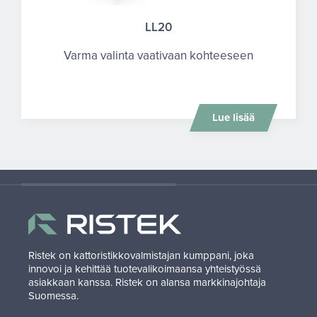
LL20
Varma valinta vaativaan kohteeseen
Lue lisää
Ristek on kattoristikkovalmistajan kumppani, joka
innovoi ja kehittää tuotevalikoimaansa yhteistyössä
asiakkaan kanssa. Ristek on alansa markkinajohtaja
Suomessa.