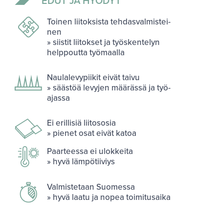
EDUT JA HYÖ­DYT
Toi­nen lii­tok­sis­ta teh­das­val­mis­tei­
nen
» siis­tit lii­tok­set ja työs­ken­te­lyn
help­pout­ta työ­maal­la
Nau­la­le­vy­pii­kit eivät taivu
» sääs­töä le­vy­jen mää­räs­sä ja työ­
ajas­sa
Ei eril­li­siä lii­to­so­sia
» pie­net osat eivät katoa
Paar­tees­sa ei ulok­kei­ta
» hyvä läm­pö­tii­viys
Val­mis­te­taan Suo­mes­sa
» hyvä laatu ja nopea toi­mi­tusai­ka