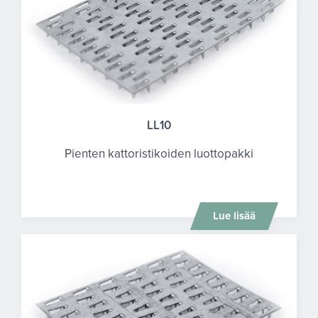
LL10
Pienten kattoristikoiden luottopakki
Lue lisää