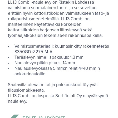
LL13 Combi -naulalevy on Ristekin Lahdessa
valmistama suomalainen tuote, ja se soveltuu
erittäin hyvin kattoristikoiden valmistukseen taso- ja
rullapuristusmenetelmällä. LL13 Combi on
ihanteellinen käytettäväksi korkeiden
kattoristikoiden harjaosan liitoslevynä sekä
työmaajatkoksien tekemiseen rakennuspaikalla.
Valmistusmateriaali: kuumasinkitty rakenneteräs
S350GD+Z275-M-A
Teräslevyn nimellispaksuus: 1,3 mm
Naulalevyn piikin pituus: 14 mm
Naulauslevyosassa 5 mm:n reiät 4×40 mm:n
ankkurinauloille
Saatavilla olevat mitat ja pakkauskoot löytyvät
tilauslomakkeesta.
LL13 Combi on Inspecta Sertifiointi Oy:n hyväksymä
naulalevy.