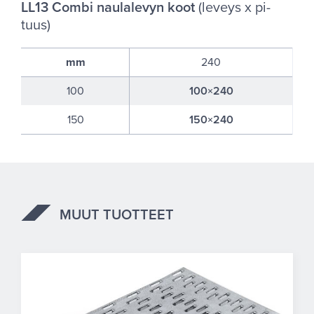
LL13 Combi nau­la­le­vyn koot
(le­veys x pi­
tuus)
mm
240
100
100×240
150
150×240
MUUT TUOTTEET