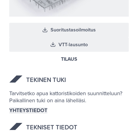
Suoritustasoilmoitus
VTT-lausunto
TILAUS
TE­KI­NEN TUKI
Tarvitsetko apua kattoristikoiden suunnitteluun?
Paikallinen tuki on aina lähelläsi.
YHTEYSTIEDOT
TEK­NI­SET TIE­DOT