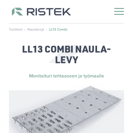
Avaa p
Skip to content
Tuotteet
›
Naulalevyt
›
LL13 Combi
LL13 COMBI NAU­LA­
LE­VY
Monitaituri tehtaaseen ja työmaalle