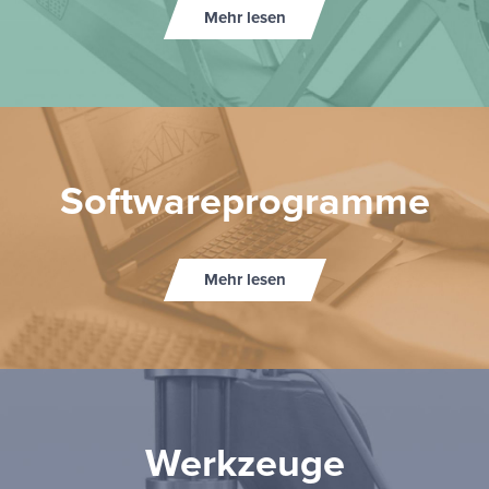
Mehr lesen
Soft­ware­pro­gram­me
Mehr lesen
Werk­zeu­ge