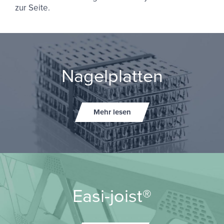
zur Seite.
Na­gel­plat­ten
Mehr lesen
Easi-​joist®