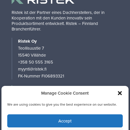
Ristek ist der Partner eines Dachherstellers, der in
Kooperation mit den Kunden innovativ sein
Produktsortiment entwickelt. Ristek – Finnland
Branchenführer.
Ristek Oy
Teollisuustie 7
15540 Villähde
+358 50 555 3165
myynti@ristek.fi
FK-Nummer FI06893321
UNTERNEHMEN
Manage Cookie Consent
PRODUKTE
SOFTWARE
We are using cookies to give you the best experience on our website.
KONTAKT
MATERIALBANK
Accept