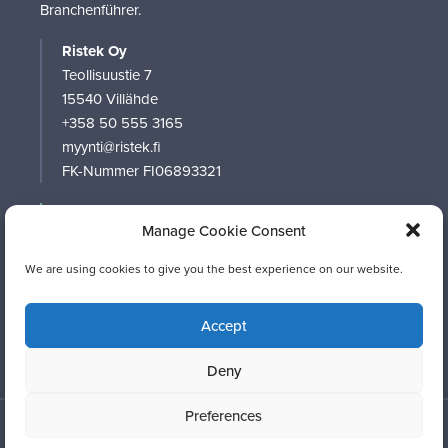
Branchenführer.
Ristek Oy
Teollisuustie 7
15540 Villähde
+358 50 555 3165
myynti@ristek.fi
FK-Nummer FI06893321
UNTERNEHMEN
Manage Cookie Consent
PRODUKTE
SOFTWARE
We are using cookies to give you the best experience on our website.
KONTAKT
MATERIALBANK
Accept
Deny
Preferences
© Ristek Oy - All rights reserved.